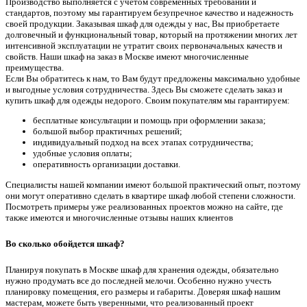
Производство выполняется с учетом современных требований и
стандартов, поэтому мы гарантируем безупречное качество и надежность
своей продукции. Заказывая шкаф для одежды у нас, Вы приобретаете
долговечный и функциональный товар, который на протяжении многих лет
интенсивной эксплуатации не утратит своих первоначальных качеств и
свойств. Наши шкаф на заказ в Москве имеют многочисленные
преимущества.
Если Вы обратитесь к нам, то Вам будут предложены максимально удобные
и выгодные условия сотрудничества. Здесь Вы сможете сделать заказ и
купить шкаф для одежды недорого. Своим покупателям мы гарантируем:
бесплатные консультации и помощь при оформлении заказа;
большой выбор практичных решений;
индивидуальный подход на всех этапах сотрудничества;
удобные условия оплаты;
оперативность организации доставки.
Специалисты нашей компании имеют большой практический опыт, поэтому
они могут оперативно сделать в квартире шкаф любой степени сложности.
Посмотреть примеры уже реализованных проектов можно на сайте, где
также имеются и многочисленные отзывы наших клиентов
Во сколько обойдется шкаф?
Планируя покупать в Москве шкаф для хранения одежды, обязательно
нужно продумать все до последней мелочи. Особенно нужно учесть
планировку помещения, его размеры и габариты. Доверяя шкаф нашим
мастерам, можете быть уверенными, что реализованный проект