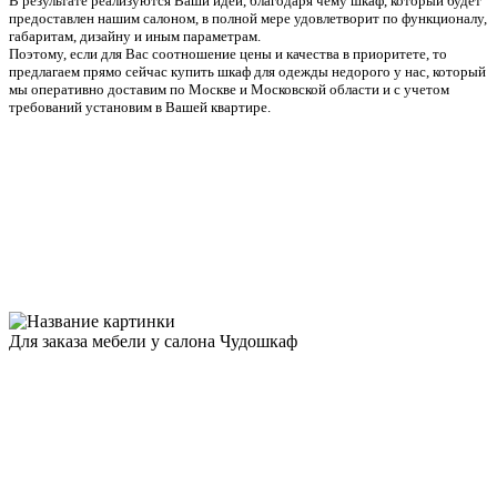
В результате реализуются Ваши идеи, благодаря чему шкаф, который будет
предоставлен нашим салоном, в полной мере удовлетворит по функционалу,
габаритам, дизайну и иным параметрам.
Поэтому, если для Вас соотношение цены и качества в приоритете, то
предлагаем прямо сейчас купить шкаф для одежды недорого у нас, который
мы оперативно доставим по Москве и Московской области и с учетом
требований установим в Вашей квартире.
Для заказа мебели у салона Чудошкаф