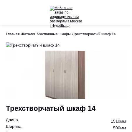
Назад
Назад
Главная
Каталог
Распашные шкафы
Трехстворчатый шкаф 14
Весь раздел
Весь раздел
Шкафы-Купе
Акции
Распашные шкафы
Шкафы по назначению
Стеллажи
Гардеробные системы
Трехстворчатый шкаф 14
Детское
Длина
1510мм
Ширина
500мм