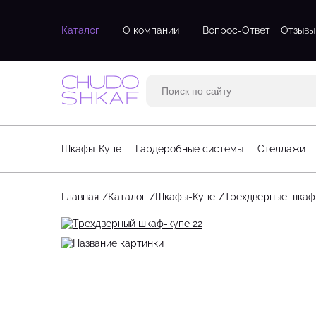
Каталог
О компании
Вопрос-Ответ
Отзывы
Двухдверные шкафы
Двухстворч
Трехдверные шкафы
Одностворч
Шкафы с зеркалом
С зеркалом
Трехстворч
Шкафы-Купе
Гардеробные системы
Стеллажи
Угловые шк
Четырехств
Главная
Каталог
Шкафы-Купе
Трехдверные шкаф
Стеллажи для гостинной
Большие га
Стеллажи для детской
Маленькие 
Угловые стеллажи
П-образные
Угловые га