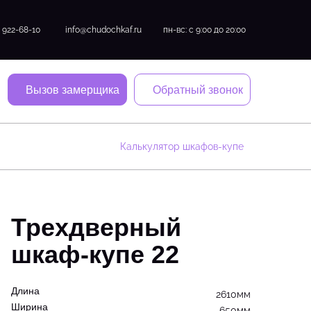
) 922-68-10
info@chudochkaf.ru
пн-вс: с 9:00 до 20:00
Вызов замерщика
Обратный звонок
Калькулятор шкафов-купе
Трехдверный
шкаф-купе 22
Длина
2610мм
Ширина
650мм