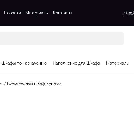
Новости
Материалы
Контакты
7 (495
атые шкафы
Для прихожих
атые шкафы
Для спальни
 шкафы
Стенки для гостинной
атые шкафы
Шкафы по назначению
Наполнение для Шкафа
Материалы
афы
орчатые шкафы
ы
Трехдверный шкаф-купе 22
рдеробные
Стеллажи для детской
гардеробные
Шкафы для детской
рдеробные