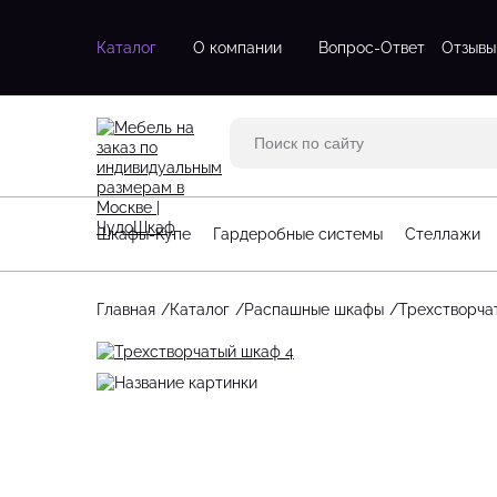
Каталог
О компании
Вопрос-Ответ
Отзывы
Двухдверные шкафы
Двухстворч
Трехдверные шкафы
Одностворч
Шкафы с зеркалом
С зеркалом
Трехстворч
Шкафы-Купе
Гардеробные системы
Стеллажи
Угловые шк
Четырехств
Главная
Каталог
Распашные шкафы
Трехстворча
Стеллажи для гостинной
Большие га
Стеллажи для детской
Маленькие 
Угловые стеллажи
П-образные
Угловые га