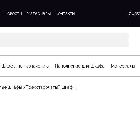
Новости
Материалы
Контакты
7 (495
атые шкафы
Для прихожих
атые шкафы
Для спальни
 шкафы
Стенки для гостинной
атые шкафы
Шкафы по назначению
Наполнение для Шкафа
Материалы
афы
орчатые шкафы
тые шкафы
Трехстворчатый шкаф 4
рдеробные
Стеллажи для детской
гардеробные
Шкафы для детской
рдеробные