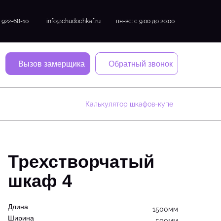
) 922-68-10
info@chudochkaf.ru
пн-вс: с 9:00 до 20:00
Вызов замерщика
Обратный звонок
Калькулятор шкафов-купе
Трехстворчатый
шкаф 4
Длина
1500мм
Ширина
500мм