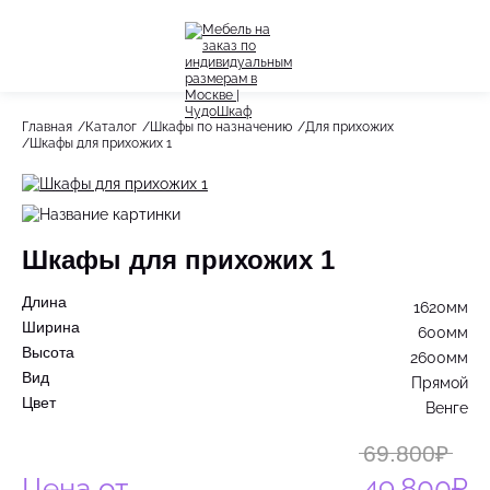
Назад
Назад
Главная
Каталог
Шкафы по назначению
Для прихожих
Шкафы для прихожих 1
Весь раздел
Весь раздел
Шкафы-Купе
Акции
Распашные шкафы
Шкафы для прихожих 1
Шкафы по назначению
Длина
1620мм
Стеллажи
Ширина
600мм
Высота
2600мм
Гардеробные системы
Вид
Прямой
Цвет
Венге
Детское
69.800₽
Цена от
49.800₽