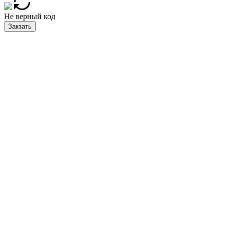
Не верный код
Закзать