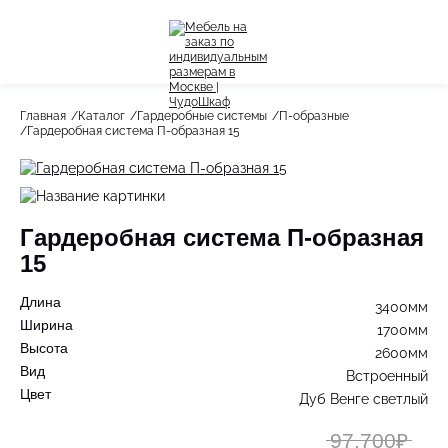
Назад
Назад
Главная
Каталог
Гардеробные системы
П-образные
Гардеробная система П-образная 15
Весь раздел
Весь раздел
Шкафы-Купе
Акции
Распашные шкафы
Гардеробная система П-образная
15
Шкафы по назначению
Стеллажи
Длина
3400мм
Ширина
1700мм
Гардеробные системы
Высота
2600мм
Вид
Встроенный
Детское
Цвет
Дуб Венге светлый
97.700₽