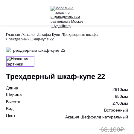
Назад
Назад
Главная
Каталог
Шкафы-Купе
Трехдверные шкафы
Трехдверный шкаф-купе 22
Весь раздел
Весь раздел
Шкафы-Купе
Акции
Распашные шкафы
Трехдверный шкаф-купе 22
Шкафы по назначению
Длина
Стеллажи
2610мм
Ширина
650мм
Гардеробные системы
Высота
2700мм
Вид
Встроенный
Детское
Цвет
Акация Шеффилд натуральный
68.100₽