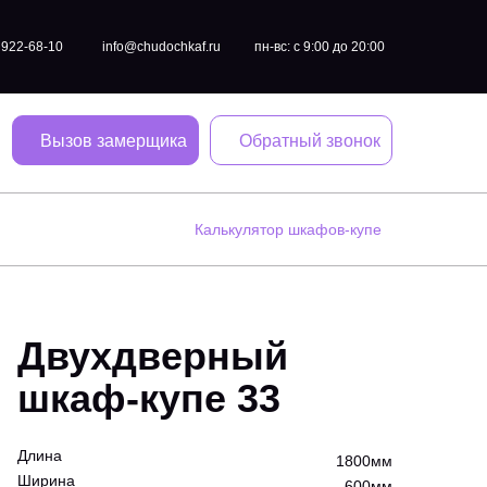
) 922-68-10
info@chudochkaf.ru
пн-вс: с 9:00 до 20:00
Вызов замерщика
Обратный звонок
Калькулятор шкафов-купе
Двухдверный
шкаф-купе 33
Длина
1800мм
Ширина
600мм