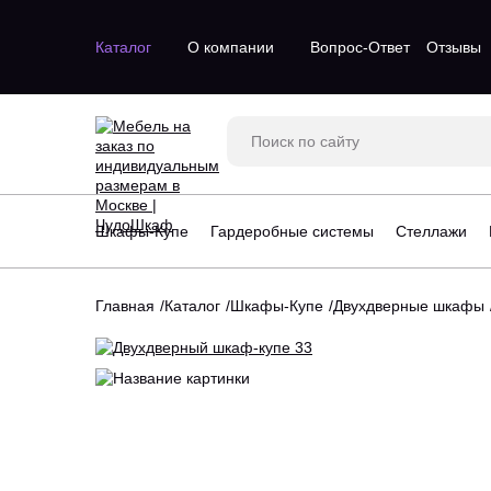
Каталог
О компании
Вопрос-Ответ
Отзывы
Двухдверные шкафы
Двухстворч
Трехдверные шкафы
Одностворч
Шкафы с зеркалом
С зеркалом
Трехстворч
Шкафы-Купе
Гардеробные системы
Стеллажи
Угловые шк
Четырехств
Главная
Каталог
Шкафы-Купе
Двухдверные шкафы
Стеллажи для гостинной
Большие га
Стеллажи для детской
Маленькие 
Угловые стеллажи
П-образные
Угловые гар