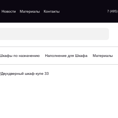
Новости
Материалы
Контакты
7 (495
атые шкафы
Для прихожих
атые шкафы
Для спальни
 шкафы
Стенки для гостинной
атые шкафы
Шкафы по назначению
Наполнение для Шкафа
Материалы
афы
орчатые шкафы
Двухдверный шкаф-купе 33
рдеробные
Стеллажи для детской
гардеробные
Шкафы для детской
деробные