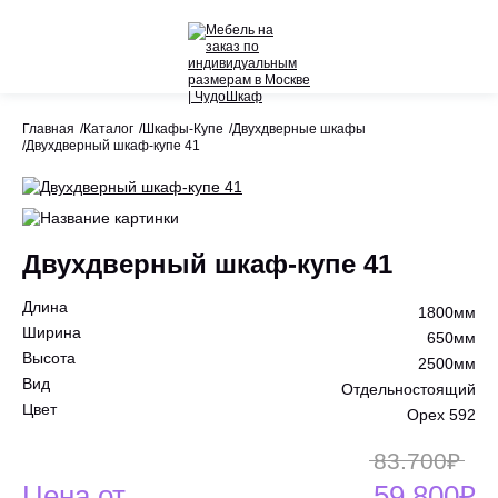
Назад
Назад
Главная
Каталог
Шкафы-Купе
Двухдверные шкафы
Двухдверный шкаф-купе 41
Весь раздел
Весь раздел
Шкафы-Купе
Акции
Распашные шкафы
Двухдверный шкаф-купе 41
Шкафы по назначению
Длина
1800мм
Стеллажи
Ширина
650мм
Высота
2500мм
Гардеробные системы
Вид
Отдельностоящий
Цвет
Орех 592
Детское
83.700₽
Цена от
59.800₽