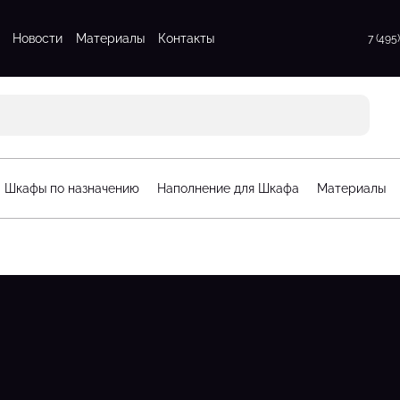
Новости
Материалы
Контакты
7 (495
атые шкафы
Для прихожих
атые шкафы
Для спальни
 шкафы
Стенки для гостинной
атые шкафы
Шкафы по назначению
Наполнение для Шкафа
Материалы
афы
орчатые шкафы
рдеробные
Стеллажи для детской
гардеробные
Шкафы для детской
рдеробные