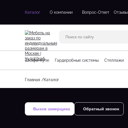
Каталог
О компании
Вопрос-Ответ
Отзывы
Двухдверные шкафы
Двухстворч
Трехдверные шкафы
Одностворч
Шкафы с зеркалом
С зеркалом
Трехстворч
Шкафы-Купе
Гардеробные системы
Стеллажи
Угловые шк
Четырехств
Главная
Каталог
Стеллажи для гостинной
Большие га
Стеллажи для детской
Маленькие 
Угловые стеллажи
П-образные
Угловые га
Вызов замерщика
Обратный звонок