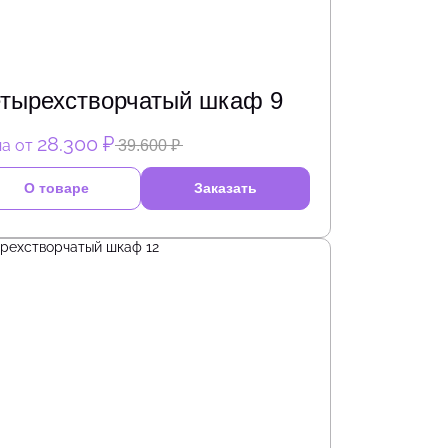
тырехстворчатый шкаф 9
28.300 ₽
а от
39.600 ₽
О товаре
Заказать