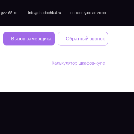
) 922-68-10
info@chudochkaf.ru
пн-вс: с 9:00 до 20:00
Вызов замерщика
Обратный звонок
Калькулятор шкафов-купе