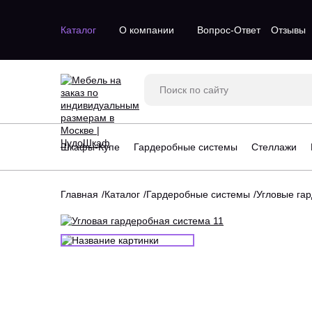
Каталог
О компании
Вопрос-Ответ
Отзывы
Двухдверные шкафы
Двухстворч
Трехдверные шкафы
Одностворч
Шкафы с зеркалом
С зеркалом
Трехстворч
Шкафы-Купе
Гардеробные системы
Стеллажи
Угловые шк
Четырехств
Главная
Каталог
Гардеробные системы
Угловые га
Стеллажи для гостинной
Большие га
Стеллажи для детской
Маленькие 
Угловые стеллажи
П-образные
Угловые гар