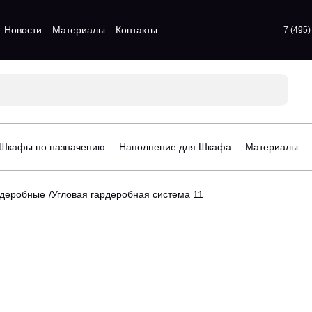
Новости
Материалы
Контакты
7 (495
атые шкафы
Для прихожих
атые шкафы
Для спальни
 шкафы
Стенки для гостинной
атые шкафы
Шкафы по назначению
Наполнение для Шкафа
Материалы
афы
орчатые шкафы
рдеробные
Угловая гардеробная система 11
рдеробные
Стеллажи для детской
гардеробные
Шкафы для детской
деробные