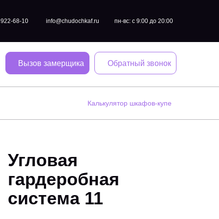
) 922-68-10
info@chudochkaf.ru
пн-вс: с 9:00 до 20:00
Вызов замерщика
Обратный звонок
Калькулятор шкафов-купе
Угловая
гардеробная
система 11