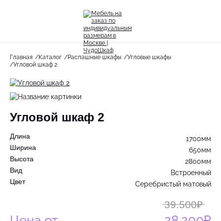
Назад
Назад
Главная
Каталог
Распашные шкафы
Угловые шкафы
Угловой шкаф 2
Весь раздел
Весь раздел
Шкафы-Купе
Акции
Распашные шкафы
Угловой шкаф 2
Шкафы по назначению
Длина
1700мм
Стеллажи
Ширина
650мм
Высота
2800мм
Гардеробные системы
Вид
Встроенный
Цвет
Серебристый матовый
Детское
39.500₽
Цена от
28.200₽