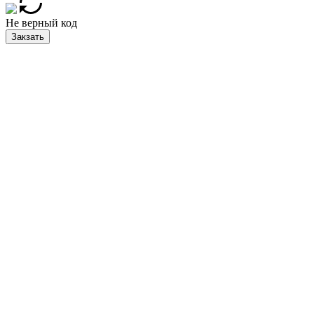
Не верный код
Закзать