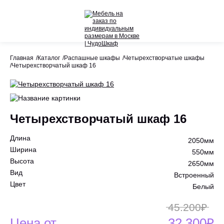
Назад
Назад
Главная
Каталог
Распашные шкафы
Четырехстворчатые шкафы
Четырехстворчатый шкаф 16
Весь раздел
Весь раздел
Шкафы-Купе
Акции
Распашные шкафы
Четырехстворчатый шкаф 16
Шкафы по назначению
Длина
2050мм
Стеллажи
Ширина
550мм
Высота
2650мм
Гардеробные системы
Вид
Встроенный
Цвет
Белый
Детское
45.200₽
Цена от
32.300₽