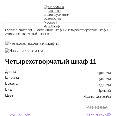
Назад
Назад
Главная
Каталог
Распашные шкафы
Четырехстворчатые шкафы
Четырехстворчатый шкаф 11
Весь раздел
Весь раздел
Шкафы-Купе
Акции
Распашные шкафы
Четырехстворчатый шкаф 11
Шкафы по назначению
Длина
1900мм
Стеллажи
Ширина
500мм
Высота
2550мм
Гардеробные системы
Вид
Прямой
Цвет
ЯсеньТронхейм
Детское
40.800₽
Цена от
29.100₽