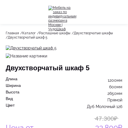
Назад
Назад
Главная
Каталог
Распашные шкафы
Двухстворчатые шкафы
Двухстворчатый шкаф 5
Весь раздел
Весь раздел
Шкафы-Купе
Акции
Распашные шкафы
Двухстворчатый шкаф 5
Шкафы по назначению
Длина
1200мм
Стеллажи
Ширина
600мм
Высота
2650мм
Гардеробные системы
Вид
Прямой
Цвет
Дуб Молочный 126
Детское
47.300₽
Цена от
33.800₽