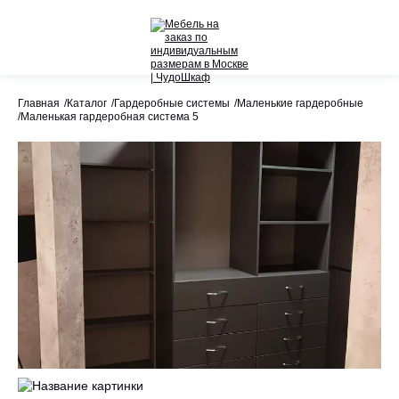
Назад
Назад
Главная
Каталог
Гардеробные системы
Маленькие гардеробные
Маленькая гардеробная система 5
Весь раздел
Весь раздел
Шкафы-Купе
Акции
Распашные шкафы
Шкафы по назначению
Стеллажи
Гардеробные системы
Детское