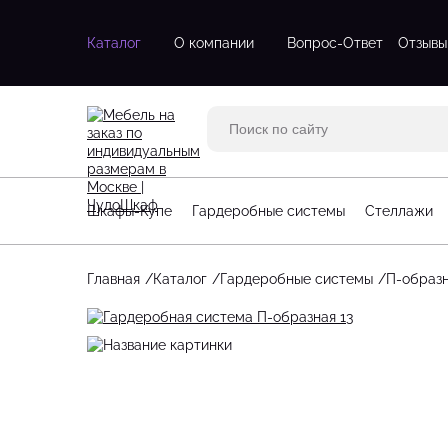
Каталог
О компании
Вопрос-Ответ
Отзывы
Двухдверные шкафы
Двухстворч
Трехдверные шкафы
Одностворч
Шкафы с зеркалом
С зеркалом
Трехстворч
Шкафы-Купе
Гардеробные системы
Стеллажи
Угловые шк
Четырехств
Главная
Каталог
Гардеробные системы
П-образ
Стеллажи для гостинной
Большие га
Стеллажи для детской
Маленькие 
Угловые стеллажи
П-образные
Угловые га