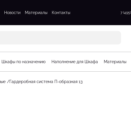
Новости
Материалы
Контакты
7 (495
атые шкафы
Для прихожих
атые шкафы
Для спальни
 шкафы
Стенки для гостинной
атые шкафы
Шкафы по назначению
Наполнение для Шкафа
Материалы
афы
орчатые шкафы
ные
Гардеробная система П-образная 13
рдеробные
Стеллажи для детской
гардеробные
Шкафы для детской
рдеробные