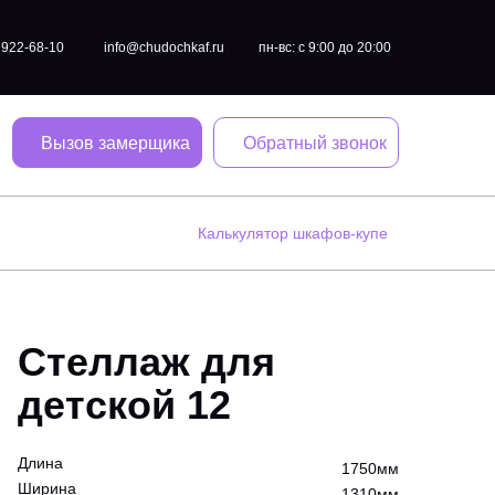
) 922-68-10
info@chudochkaf.ru
пн-вс: с 9:00 до 20:00
Вызов замерщика
Обратный звонок
Калькулятор шкафов-купе
Стеллаж для
детской 12
Длина
1750мм
Ширина
1310мм