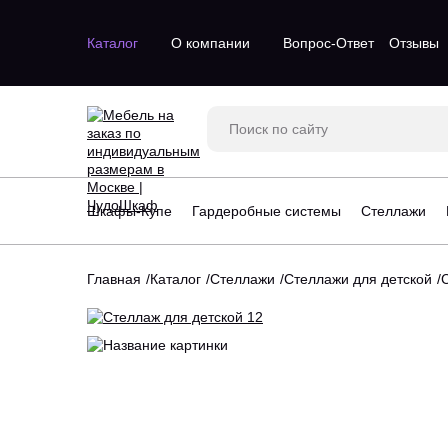
Каталог
О компании
Вопрос-Ответ
Отзывы
Двухдверные шкафы
Двухстворч
Трехдверные шкафы
Одностворч
Шкафы с зеркалом
С зеркалом
Трехстворч
Шкафы-Купе
Гардеробные системы
Стеллажи
Угловые шк
Четырехств
Главная
Каталог
Стеллажи
Стеллажи для детской
Стеллажи для гостинной
Большие га
Стеллажи для детской
Маленькие 
Угловые стеллажи
П-образные
Угловые гар