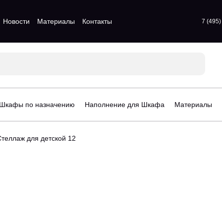
Новости
Материалы
Контакты
7 (495
атые шкафы
Для прихожих
атые шкафы
Для спальни
 шкафы
Стенки для гостинной
атые шкафы
Шкафы по назначению
Наполнение для Шкафа
Материалы
афы
орчатые шкафы
Стеллаж для детской 12
рдеробные
Стеллажи для детской
гардеробные
Шкафы для детской
деробные