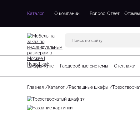
Каталог
О компании
Вопрос-Ответ
Отзывы
Двухдверные шкафы
Двухстворч
Трехдверные шкафы
Одностворч
Шкафы с зеркалом
С зеркалом
Трехстворч
Шкафы-Купе
Гардеробные системы
Стеллажи
Угловые шк
Четырехств
Главная
Каталог
Распашные шкафы
Трехстворча
Стеллажи для гостинной
Большие га
Стеллажи для детской
Маленькие 
Угловые стеллажи
П-образные
Угловые га