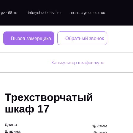
) 922-68-10
info@chudochkaf.ru
пн-вс: с 9:00 до 20:00
Вызов замерщика
Обратный звонок
Калькулятор шкафов-купе
Трехстворчатый
шкаф 17
Длина
1520мм
Ширина
600мм