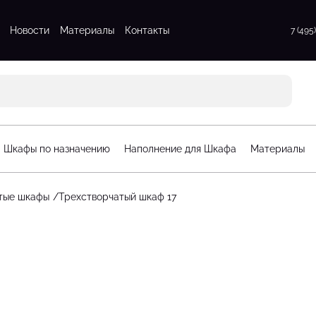
Новости
Материалы
Контакты
7 (495
атые шкафы
Для прихожих
атые шкафы
Для спальни
 шкафы
Стенки для гостинной
атые шкафы
Шкафы по назначению
Наполнение для Шкафа
Материалы
афы
орчатые шкафы
тые шкафы
Трехстворчатый шкаф 17
рдеробные
Стеллажи для детской
гардеробные
Шкафы для детской
рдеробные