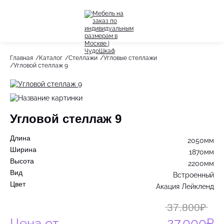
Назад
Назад
Главная
Каталог
Стеллажи
Угловые стеллажи
Угловой стеллаж 9
Весь раздел
Весь раздел
Шкафы-Купе
Акции
Распашные шкафы
Угловой стеллаж 9
Шкафы по назначению
Длина
2050мм
Стеллажи
Ширина
1870мм
Высота
2200мм
Гардеробные системы
Вид
Встроенный
Цвет
Акация Лейкленд
Детское
37.800₽
Цена от
27.000₽