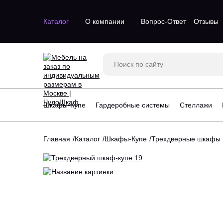
Каталог
О компании
Вопрос-Ответ
Отзывы
Двухдверные шкафы
Двухстворч
Трехдверные шкафы
Одностворч
Шкафы с зеркалом
С зеркалом
Трехстворч
Шкафы-Купе
Гардеробные системы
Стеллажи
Угловые шк
Четырехств
Главная
Каталог
Шкафы-Купе
Трехдверные шкафы
Стеллажи для гостинной
Большие га
Стеллажи для детской
Маленькие 
Угловые стеллажи
П-образные
Угловые гар