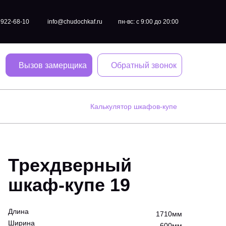
) 922-68-10
info@chudochkaf.ru
пн-вс: с 9:00 до 20:00
Вызов замерщика
Обратный звонок
Калькулятор шкафов-купе
Трехдверный
шкаф-купе 19
Длина
1710мм
Ширина
600мм