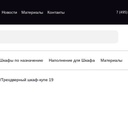
Новости
Материалы
Контакты
7 (495
атые шкафы
Для прихожих
атые шкафы
Для спальни
 шкафы
Стенки для гостинной
атые шкафы
Шкафы по назначению
Наполнение для Шкафа
Материалы
афы
орчатые шкафы
Трехдверный шкаф-купе 19
рдеробные
Стеллажи для детской
гардеробные
Шкафы для детской
деробные