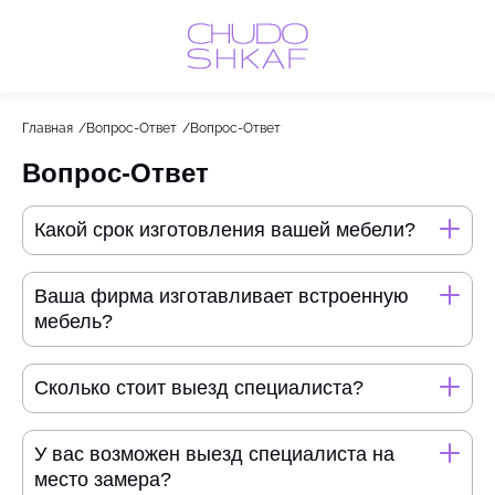
Назад
Назад
Главная
Вопрос-Ответ
Вопрос-Ответ
Весь раздел
Весь раздел
Вопрос-Ответ
Шкафы-Купе
Акции
Какой срок изготовления вашей мебели?
Распашные шкафы
Шкафы по назначению
Ваша фирма изготавливает встроенную
мебель?
Стеллажи
Гардеробные системы
Сколько стоит выезд специалиста?
Детское
У вас возможен выезд специалиста на
место замера?