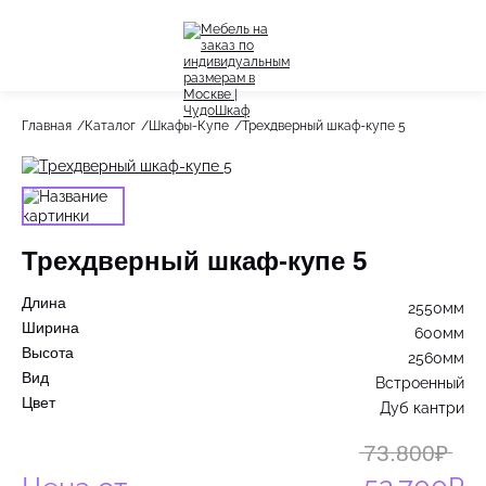
Назад
Назад
Главная
Каталог
Шкафы-Купе
Трехдверный шкаф-купе 5
Весь раздел
Весь раздел
Шкафы-Купе
Акции
Распашные шкафы
Трехдверный шкаф-купе 5
Шкафы по назначению
Длина
2550мм
Стеллажи
Ширина
600мм
Высота
2560мм
Гардеробные системы
Вид
Встроенный
Цвет
Дуб кантри
Детское
73.800₽