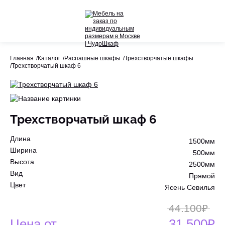
Назад
Назад
Главная
Каталог
Распашные шкафы
Трехстворчатые шкафы
Трехстворчатый шкаф 6
Весь раздел
Весь раздел
Шкафы-Купе
Акции
Распашные шкафы
Трехстворчатый шкаф 6
Шкафы по назначению
Длина
1500мм
Стеллажи
Ширина
500мм
Высота
2500мм
Гардеробные системы
Вид
Прямой
Цвет
Ясень Севилья
Детское
44.100₽
Цена от
31.500₽