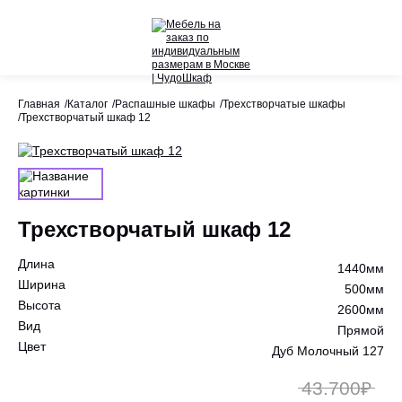
Назад
Назад
Главная
Каталог
Распашные шкафы
Трехстворчатые шкафы
Трехстворчатый шкаф 12
Весь раздел
Весь раздел
Шкафы-Купе
Акции
Распашные шкафы
Трехстворчатый шкаф 12
Шкафы по назначению
Длина
Стеллажи
1440мм
Ширина
500мм
Гардеробные системы
Высота
2600мм
Вид
Прямой
Детское
Цвет
Дуб Молочный 127
43.700₽